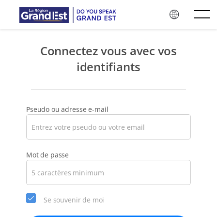
Passer au contenu principal
Connectez vous avec vos
identifiants
Pseudo ou adresse e-mail
Veuillez
Mot de passe
choisir
un
nouveau
mot
Se souvenir de moi
de