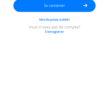
passe
pour
votre
Mot de passe oublié?
compte.
Il
Vous n'avez pas de compte?
S'enregistrer
doit
être
composé
d'au
moins
5
caractères.