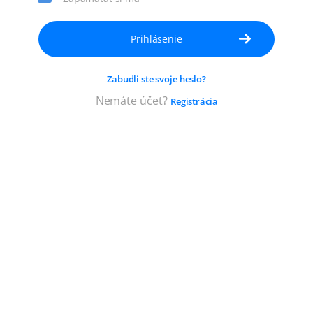
účet.
Musí
mať
aspoň
Zabudli ste svoje heslo?
5
znakov.
Nemáte účet?
Registrácia