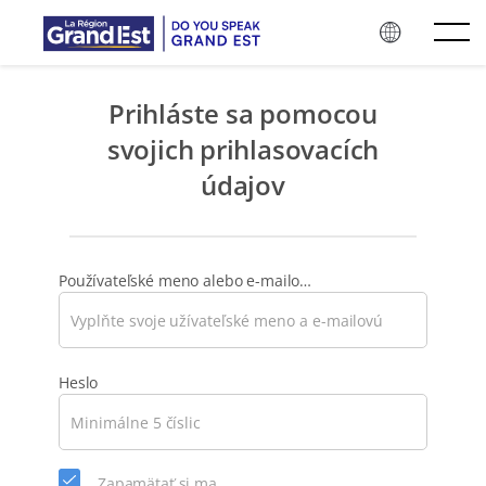
Preskočiť na hlavný obsah
Prihláste sa pomocou
svojich prihlasovacích
údajov
Používateľské meno alebo e-mailová adresa
Vyberte
Heslo
nové
heslo
pre
svoj
Zapamätať si ma