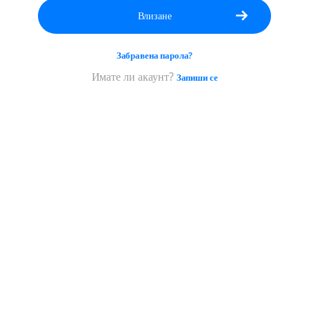
си;
тя
трябва
Забравена парола?
да
е
Имате ли акаунт?
Запиши се
поне
5
знака.