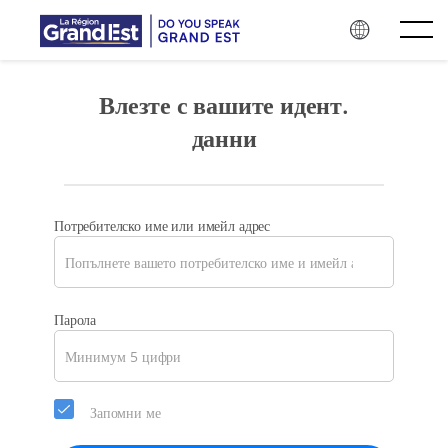
Skip to main content
Влезте с вашите идент.
данни
Потребителско име или имейл адрес
Моля,
Парола
изберете
нова
парола
за
Запомни ме
профила