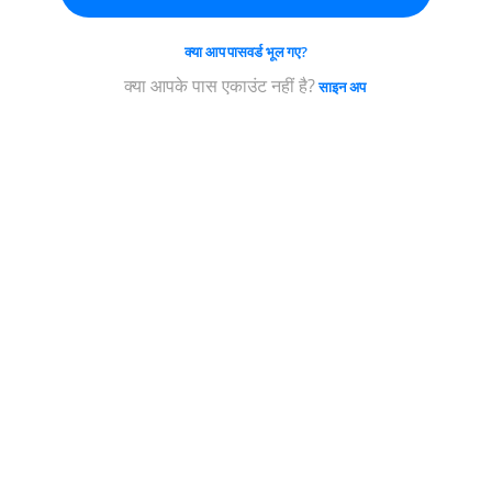
पासवर्ड
का
क्या आप पासवर्ड भूल गए?
चयन
कीजिए;
क्या आपके पास एकाउंट नहीं है?
साइन अप
यह
कम
से
कम
5
अक्षरों
का
होना
चाहिए॰