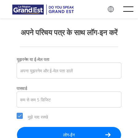
मुख्य विषय-वस्तु पर जाएँ
अपने परिचय पत्र के साथ लॉग-इन करें
यूझरनेम या ई-मेल पता
कृपया
पासवर्ड
अपने
अकाउंट
के
लिए
मुझे याद रक्खे
एक
नये